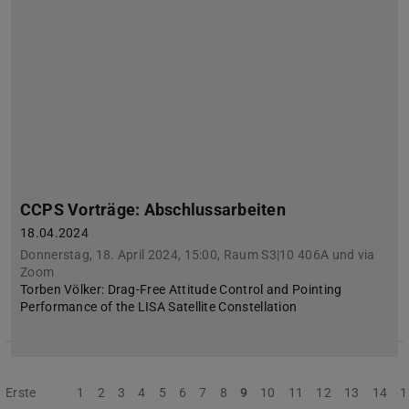
CCPS Vorträge: Abschlussarbeiten
18.04.2024
Donnerstag, 18. April 2024, 15:00, Raum S3|10 406A und via
Zoom
Torben Völker: Drag-Free Attitude Control and Pointing
Performance of the LISA Satellite Constellation
Erste
Vorherige
1
2
3
4
5
6
7
8
9
10
11
12
13
14
1