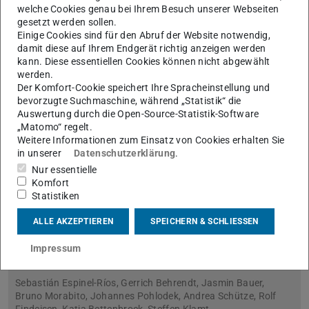
welche Cookies genau bei Ihrem Besuch unserer Webseiten
gesetzt werden sollen.
Einige Cookies sind für den Abruf der Website notwendig,
damit diese auf Ihrem Endgerät richtig anzeigen werden
kann. Diese essentiellen Cookies können nicht abgewählt
werden.
Der Komfort-Cookie speichert Ihre Spracheinstellung und
bevorzugte Suchmaschine, während „Statistik“ die
Auswertung durch die Open-Source-Statistik-Software
„Matomo“ regelt.
Weitere Informationen zum Einsatz von Cookies erhalten Sie
in unserer
Datenschutzerklärung
.
Nur essentielle
Komfort
Neue Veröffentlichung in Process Biochemistry:
Statistiken
"Experimentally implemented dynamic
optogenetic optimization of ATPase expression
ALLE AKZEPTIEREN
SPEICHERN & SCHLIESSEN
using knowledge-based and Gaussian-process-
supported models”
Impressum
22.05.2024
Sebastián Espinel-Ríos, Gerrich Behrendt, Jasmin Bauer,
Bruno Morabito, Johannes Pohlodek, Andrea Schütze, Rolf
Findeisen, Katja Bettenbrock, Steffen Klamt