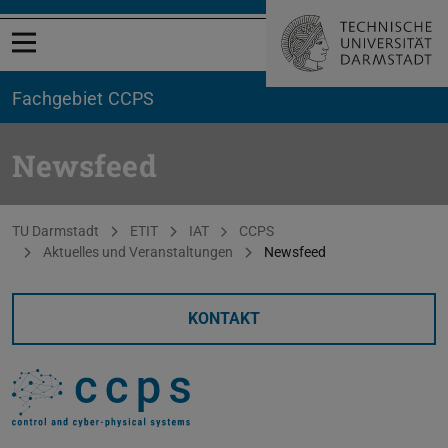
Menü öffnen
Fachgebiet CCPS
Newsfeed
Sie befinden sich hier:
TU Darmstadt
ETIT
IAT
CCPS
Aktuelles und Veranstaltungen
Newsfeed
KONTAKT