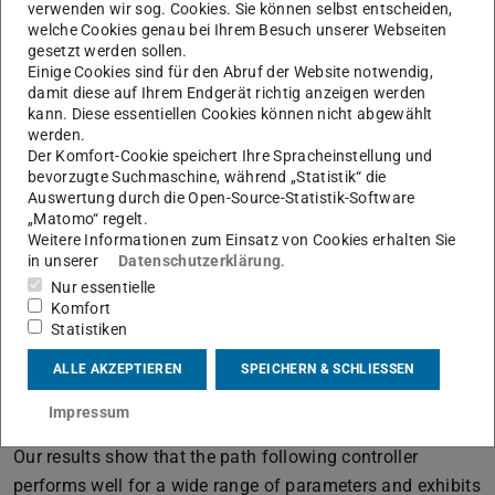
verwenden wir sog. Cookies. Sie können selbst entscheiden,
energy generation using high altitude wind. However, to
welche Cookies genau bei Ihrem Besuch unserer Webseiten
gesetzt werden sollen.
realize this potential reliable, safe, and efficient control is
Einige Cookies sind für den Abruf der Website notwendig,
essential. This task is often tackled using a trajectory
damit diese auf Ihrem Endgerät richtig anzeigen werden
tracking model predictive control formulation. We show
kann. Diese essentiellen Cookies können nicht abgewählt
werden.
that such a formulation limits the achievable
Der Komfort-Cookie speichert Ihre Spracheinstellung und
performance due to a fixed and predefined trajectory
bevorzugte Suchmaschine, während „Statistik“ die
speed. This can be bypassed by a tailored path following
Auswertung durch die Open-Source-Statistik-Software
„Matomo“ regelt.
predictive control formulation, enhancing the controller’s
Weitere Informationen zum Einsatz von Cookies erhalten Sie
robustness in different scenarios. Additionally, we show
in unserer
Datenschutzerklärung
.
that learning an accurate model using input-output data
Nur essentielle
Komfort
improves the performance of both path following and
Statistiken
trajectory tracking. In case of the trajectory tracking
controller the improvements allow to mask its inherent
ALLE AKZEPTIEREN
SPEICHERN & SCHLIESSEN
drawbacks, raising the question whether learning can be
Impressum
used to compensate an unfavorable problem formulation.
Our results show that the path following controller
performs well for a wide range of parameters and exhibits