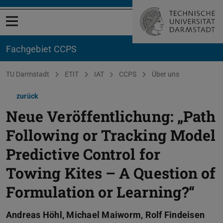
Menü öffnen
Fachgebiet CCPS
Sie befinden sich hier:
TU Darmstadt
ETIT
IAT
CCPS
Über uns
zurück
Neue Veröffentlichung: „Path
Following or Tracking Model
Predictive Control for
Towing Kites – A Question of
Formulation or Learning?“
Andreas Höhl, Michael Maiworm, Rolf Findeisen