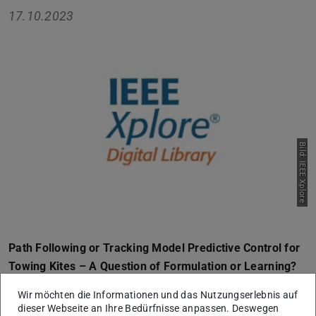
17.10.2023
Zurück
Vor
Bild: IEEE Xplore
Path Following or Tracking Model Predictive Control for
Towing Kites – A Question of Formulation or Learning?
Abstract
Wir möchten die Informationen und das Nutzungserlebnis auf
dieser Webseite an Ihre Bedürfnisse anpassen. Deswegen
Towing kites bear large potential for carbon neutral