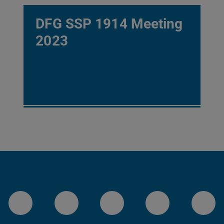
DFG SSP 1914 Meeting
2023
LinkedIn-Seite der TU Darmstadt
Instagram-Kanal der TU 
Bluesky-Kanal de
Facebook-
You