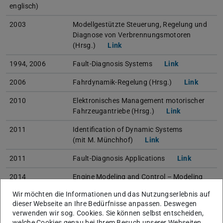
englisch)
2003
Modellgestützte Steuerung, Regelung und
Diagnose von Verbrennungsmotoren
(Hrsg.)
Link
1994, 2006
Fault-Diagnosis Systems
Link
2006
Fahrdynamik-Regelung (Hrsg.)
Link
2010
Elektronisches Management motorischer
Fahrzeugantriebe (Hrsg.)
Link
2011
Identification of Dynamic Systems
(mit M. Münchhof)
Link
2011
Fault-Diagnosis Applications
Link
2014
Engine Modeling and Control – Modeling
and Electronic Management of Internal
Wir möchten die Informationen und das Nutzungserlebnis auf
Combustion Engines
Link
dieser Webseite an Ihre Bedürfnisse anpassen. Deswegen
verwenden wir sog. Cookies. Sie können selbst entscheiden,
2017
Combustion Engine Diagnosis – Model-
welche Cookies genau bei Ihrem Besuch unserer Webseiten