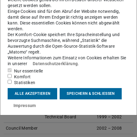
based Condition Monitoring of Gasoline
gesetzt werden sollen.
and Diesel Engines and their Components
Einige Cookies sind für den Abruf der Website notwendig,
Link
damit diese auf Ihrem Endgerät richtig anzeigen werden
kann. Diese essentiellen Cookies können nicht abgewählt
2022
Automotive Control – Modeling and Control
werden.
of Vehicles
Link
Der Komfort-Cookie speichert Ihre Spracheinstellung und
bevorzugte Suchmaschine, während „Statistik“ die
Auswertung durch die Open-Source-Statistik-Software
International Federation of Automatic Control (IFAC)
„Matomo“ regelt.
Weitere Informationen zum Einsatz von Cookies erhalten Sie
Chair
in unserer
Datenschutzerklärung
.
Nur essentielle
Application Committee
1975 – 1978
Komfort
Statistiken
Safeprocess Committee
1988 – 1993
ALLE AKZEPTIEREN
SPEICHERN & SCHLIESSEN
Vicepresident
Executive Board
1996 – 1999
Impressum
Technical Board
1999 – 2002
Council Member
2002 – 2008