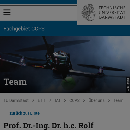
Menü öffnen
Fachgebiet CCPS
Team
Bild: rtm
Sie befinden sich hier:
TU Darmstadt
ETIT
IAT
CCPS
Über uns
Team
zurück zur Liste
Prof. Dr.-Ing. Dr. h.c.
Rolf