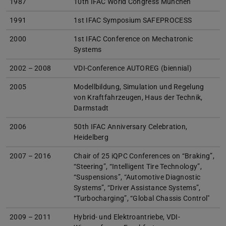
1987
10th IFAC World Congress München
1991
1st IFAC Symposium SAFEPROCESS
2000
1st IFAC Conference on Mechatronic
Systems
2002 – 2008
VDI-Conference AUTOREG (biennial)
2005
Modellbildung, Simulation und Regelung
von Kraftfahrzeugen, Haus der Technik,
Darmstadt
2006
50th IFAC Anniversary Celebration,
Heidelberg
2007 – 2016
Chair of 25 iQPC Conferences on “Braking”,
“Steering”, “Intelligent Tire Technology”,
“Suspensions”, “Automotive Diagnostic
Systems”, “Driver Assistance Systems”,
“Turbocharging”, “Global Chassis Control"
2009 – 2011
Hybrid- und Elektroantriebe, VDI-