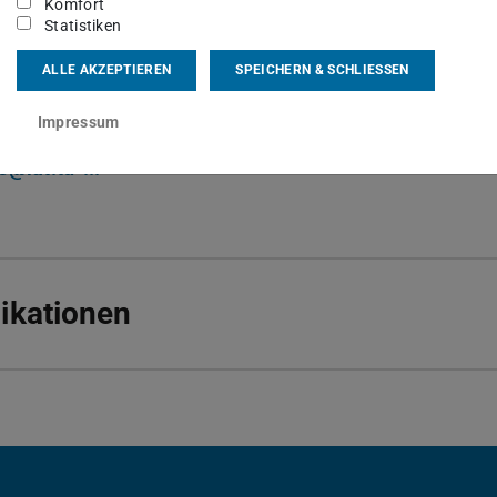
sgebiet(e)
Komfort
Statistiken
agentensysteme
ALLE AKZEPTIEREN
SPEICHERN & SCHLIESSEN
kt
Impressum
s@iat.tu-...
ikationen