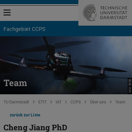
Menü öffnen
Fachgebiet CCPS
Team
Bild: rtm
Sie befinden sich hier:
TU Darmstadt
ETIT
IAT
CCPS
Über uns
Team
zurück zur Liste
Cheng Jiang
PhD