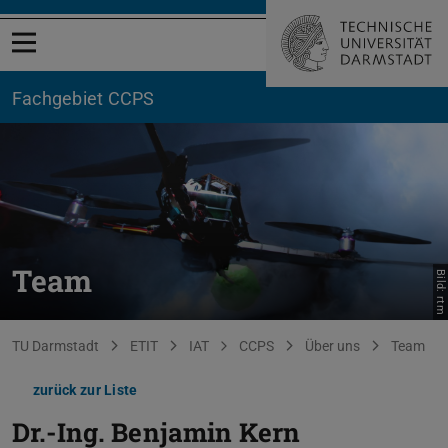
Menü öffnen
Fachgebiet CCPS
Team
Bild: rtm
Sie befinden sich hier:
TU Darmstadt
ETIT
IAT
CCPS
Über uns
Team
zurück zur Liste
Dr.-Ing.
Benjamin Kern