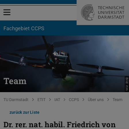
Menü öffnen
Fachgebiet CCPS
Team
Bild: rtm
Sie befinden sich hier:
TU Darmstadt
ETIT
IAT
CCPS
Über uns
Team
zurück zur Liste
Dr. rer. nat. habil.
Friedrich von