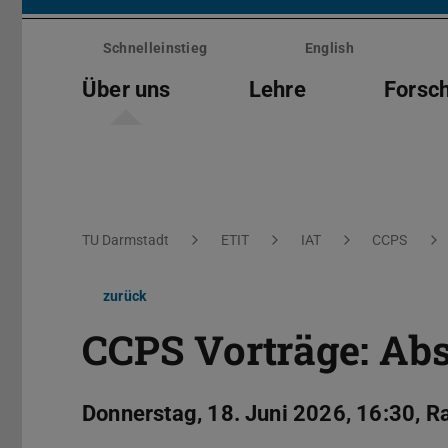
Menü
überspringen
Schnelleinstieg
English
Über uns
Lehre
Forsc
Sie befinden sich hier:
TU Darmstadt
ETIT
IAT
CCPS
zurück
CCPS Vorträge: Ab
Donnerstag, 18. Juni 2026, 16:30, 