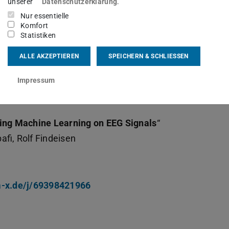
unserer
Datenschutzerklärung
.
Nur essentielle
Komfort
Statistiken
ALLE AKZEPTIEREN
SPEICHERN & SCHLIESSEN
Impressum
de Vorträge statt:
sing Machine Learning on EEG Signals
“
fi, Rolf Findeisen
m-x.de/j/69398421966