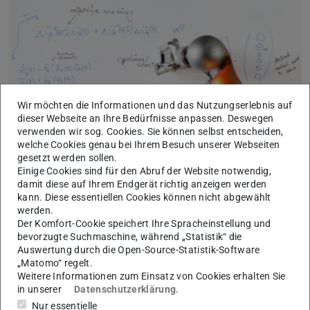
Bild: CCPS
Wir möchten die Informationen und das Nutzungserlebnis auf
dieser Webseite an Ihre Bedürfnisse anpassen. Deswegen
verwenden wir sog. Cookies. Sie können selbst entscheiden,
welche Cookies genau bei Ihrem Besuch unserer Webseiten
gesetzt werden sollen.
An dem oben genannten Termin finden folgende Vorträge
Einige Cookies sind für den Abruf der Website notwendig,
statt:
damit diese auf Ihrem Endgerät richtig anzeigen werden
kann. Diese essentiellen Cookies können nicht abgewählt
16:30:
Nils Püschner (Master Thesis)
werden.
„
Time-Freezing Reformulation for Simulation of Hybrid
Der Komfort-Cookie speichert Ihre Spracheinstellung und
bevorzugte Suchmaschine, während „Statistik“ die
Bipedal Locomotion Dynamics
“
Auswertung durch die Open-Source-Statistik-Software
Betreuer: Sebastian Hirt
„Matomo“ regelt.
Weitere Informationen zum Einsatz von Cookies erhalten Sie
Gäste sind herzlich willkommen: Raum S3|10 406A
in unserer
Datenschutzerklärung
.
oder via Zoom:
https://tu-darmstadt.zoom-
Nur essentielle