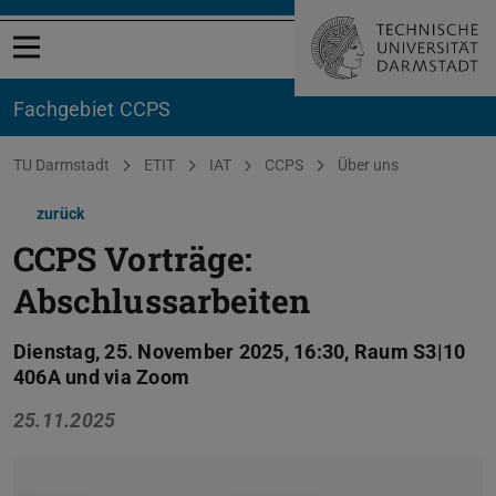
Menü öffnen
Fachgebiet CCPS
Sie befinden sich hier:
TU Darmstadt
ETIT
IAT
CCPS
Über uns
zurück
CCPS Vorträge:
Abschlussarbeiten
Dienstag, 25. November 2025, 16:30, Raum S3|10
406A und via Zoom
25.11.2025