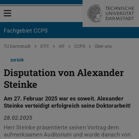
Menü öffnen
Fachgebiet CCPS
Sie befinden sich hier:
TU Darmstadt
ETIT
IAT
CCPS
Über uns
zurück
Disputation von Alexander
Steinke
Am 27. Februar 2025 war es soweit. Alexander
Steinke verteidigt erfolgreich seine Doktorarbeit!
28.02.2025
Herr Steinke präsentierte seinen Vortrag dem
aufmerksamen Auditorium und wurde danach von