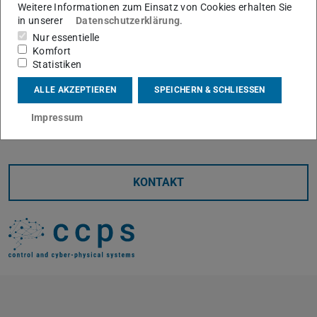
Weitere Informationen zum Einsatz von Cookies erhalten Sie
zusammen:
in unserer
Datenschutzerklärung
.
Vorsitz:
Herr Prof. Dr.-Ing. Tran Quoc Khanh
Nur essentielle
Komfort
Referierende:
Herr Prof. Dr.-Ing. Ulrich Konigorski, Herr
Statistiken
Prof. Dr.-Ing. Rolf Findeisen
Prüfer:
Herr Prof. Dr.-Ing. Michael Muma
ALLE AKZEPTIEREN
SPEICHERN & SCHLIESSEN
Wir alle gratulieren Alexander Steinke sehr herzlich!
Impressum
KONTAKT