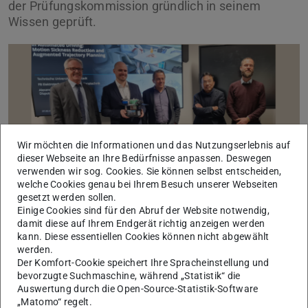
der Prüfungskommission gründlich in seinem
Wissen geprüft.
Wir möchten die Informationen und das Nutzungserlebnis auf
dieser Webseite an Ihre Bedürfnisse anpassen. Deswegen
verwenden wir sog. Cookies. Sie können selbst entscheiden,
Bild: ccps
welche Cookies genau bei Ihrem Besuch unserer Webseiten
gesetzt werden sollen.
Einige Cookies sind für den Abruf der Website notwendig,
damit diese auf Ihrem Endgerät richtig anzeigen werden
Das Thema der Doktorarbeit von Herrn Steinke lautet:
kann. Diese essentiellen Cookies können nicht abgewählt
„Optimizing Motion Comfort in Automated Driving:
werden.
Der Komfort-Cookie speichert Ihre Spracheinstellung und
Motion Sickness Reduction and Augmented Trajectory
bevorzugte Suchmaschine, während „Statistik“ die
Planning“
Auswertung durch die Open-Source-Statistik-Software
„Matomo“ regelt.
Die Prüfungskommission setzte sich wie folgt