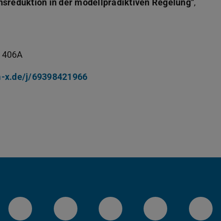
onsreduktion in der modellprädiktiven Regelung
“,
0 406A
m-x.de/j/69398421966
LinkedIn-Seite der TU Darmstadt
Instagram-Kanal der TU 
Bluesky-Kanal de
Facebook-
You