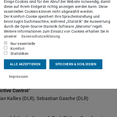
Einige Cookies sind für den Abruf der Website notwendig, damit
diese auf Ihrem Endgerät richtig anzeigen werden kann. Diese
essentiellen Cookies können nicht abgewählt werden.
Der Komfort-Cookie speichert Ihre Spracheinstellung und
bevorzugte Suchmaschine, während „Statistik“ die Auswertung
durch die Open-Source-Statistik-Software „Matomo“ regelt.
Weitere Informationen zum Einsatz von Cookies erhalten Sie in
unserer
Datenschutzerklärung
.
de Vorträge statt:
Nur essentielle
Komfort
Statistiken
Thesis)
ol for Unmanned Aerial Vehicles
“
ALLE AKZEPTIEREN
SPEICHERN & SCHLIESSEN
v Karásek (DLR), Sebastian Gasche (DLR)
Impressum
s)
ctive Control
“
tian Kallies (DLR), Sebastian Gasche (DLR)