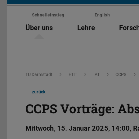
Menü
überspringen
Schnelleinstieg
English
Über uns
Lehre
Forsc
Sie befinden sich hier:
TU Darmstadt
ETIT
IAT
CCPS
zurück
CCPS Vorträge: Ab
Mittwoch, 15. Januar 2025, 14:00,