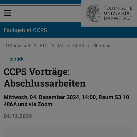
Menü öffnen
Fachgebiet CCPS
Sie befinden sich hier:
TU Darmstadt
ETIT
IAT
CCPS
Über uns
zurück
CCPS Vorträge:
Abschlussarbeiten
Mittwoch, 04. Dezember 2024, 14:00, Raum S3|10
406A und via Zoom
04.12.2024