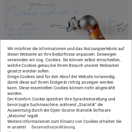
Bild: CCPS
Wir möchten die Informationen und das Nutzungserlebnis auf
dieser Webseite an Ihre Bedürfnisse anpassen. Deswegen
verwenden wir sog. Cookies. Sie können selbst entscheiden,
welche Cookies genau bei Ihrem Besuch unserer Webseiten
An dem oben genannten Termin finden folgende Vorträge
gesetzt werden sollen.
Einige Cookies sind für den Abruf der Website notwendig,
statt:
damit diese auf Ihrem Endgerät richtig anzeigen werden
14:00:
Mustafa Kamal (Bachelor Thesis)
kann. Diese essentiellen Cookies können nicht abgewählt
werden.
„
Closed-Loop Learning for individualized and Adaptive
Der Komfort-Cookie speichert Ihre Spracheinstellung und
Control of Lower Limb Exoskeletons
“, Vortragssprache:
bevorzugte Suchmaschine, während „Statistik“ die
Deutsch
Auswertung durch die Open-Source-Statistik-Software
„Matomo“ regelt.
Betreuer: Sebastian Hirt
Weitere Informationen zum Einsatz von Cookies erhalten Sie
in unserer
Datenschutzerklärung
.
Gäste sind herzlich willkommen: Raum S3|10 406A