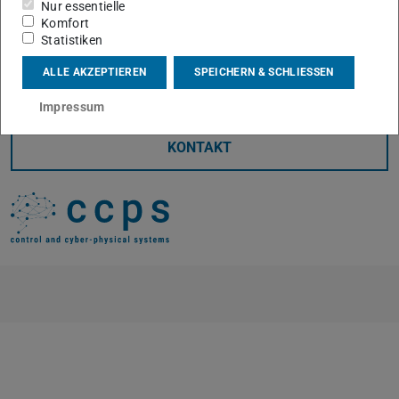
Nur essentielle
oder via Zoom:
https://tu-darmstadt.zoom-
Komfort
x.de/j/69398421966
Statistiken
Meeting-ID: 693 9842 1966
ALLE AKZEPTIEREN
SPEICHERN & SCHLIESSEN
Impressum
KONTAKT