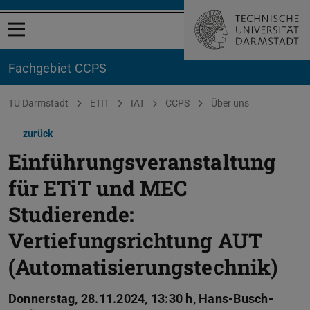
Menü öffnen
Fachgebiet CCPS
Sie befinden sich hier:
TU Darmstadt
ETIT
IAT
CCPS
Über uns
zurück
Einführungsveranstaltung
für ETiT und MEC
Studierende:
Vertiefungsrichtung AUT
(Automatisierungstechnik)
Donnerstag, 28.11.2024, 13:30 h, Hans-Busch-