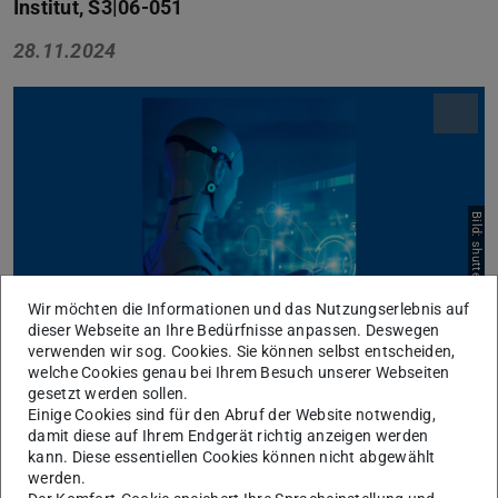
Institut, S3|06-051
28.11.2024
Bild: shutterstock
Wir möchten die Informationen und das Nutzungserlebnis auf
dieser Webseite an Ihre Bedürfnisse anpassen. Deswegen
verwenden wir sog. Cookies. Sie können selbst entscheiden,
Das Institut für Automatisierungstechnik und Mechatronik
welche Cookies genau bei Ihrem Besuch unserer Webseiten
(IAT), bestehend aus dem Fachgebiet CCPS, Prof. Rolf
gesetzt werden sollen.
Einige Cookies sind für den Abruf der Website notwendig,
Findeisen, und dem Fachgebiet ris, Prof. Jürgen Adamy,
damit diese auf Ihrem Endgerät richtig anzeigen werden
lädt alle interessierten ETiT-Studierenden im 3.
kann. Diese essentiellen Cookies können nicht abgewählt
Bachelorsemester und alle MEC Studierenden im 5.
werden.