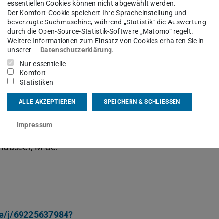
essentiellen Cookies können nicht abgewählt werden.
Der Komfort-Cookie speichert Ihre Spracheinstellung und
bevorzugte Suchmaschine, während „Statistik“ die Auswertung
durch die Open-Source-Statistik-Software „Matomo“ regelt.
Weitere Informationen zum Einsatz von Cookies erhalten Sie in
unserer
Datenschutzerklärung
.
Nur essentielle
Komfort
de Vorträge statt:
Statistiken
esis)
ALLE AKZEPTIEREN
SPEICHERN & SCHLIESSEN
dells für die Regelung eines Dreitanksystems
“
Impressum
 Häusser, M.Sc.
de/j/69225637984?