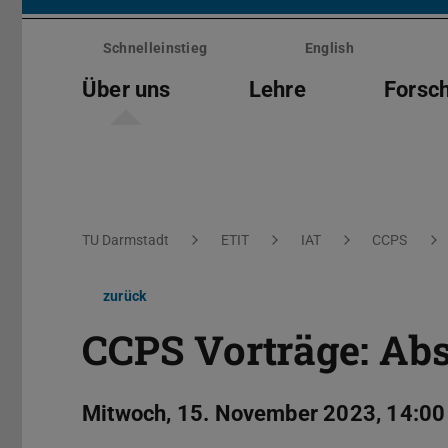
Menü
überspringen
Schnelleinstieg
English
Über uns
Lehre
Forsc
Sie befinden sich hier:
TU Darmstadt
ETIT
IAT
CCPS
zurück
CCPS Vorträge: Ab
Mitwoch, 15. November 2023, 14:00