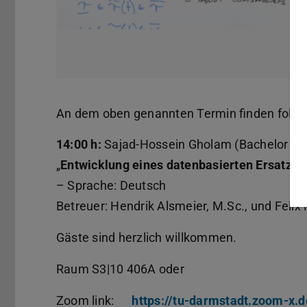
An dem oben genannten Termin finden folgen
14:00 h:
Sajad-Hossein Gholam (Bachelor Th
„
Entwicklung eines datenbasierten Ersatzmo
– Sprache: Deutsch
Betreuer: Hendrik Alsmeier, M.Sc., und Felix
Gäste sind herzlich willkommen.
Raum S3|10 406A oder
Zoom link:
https://tu-darmstadt.zoom-x.