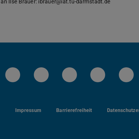
 an Ilse Brauer: ibrauer@iat.tu-darmstadt.de
LinkedIn-Seite der TU Darmstadt
Instagram-Kanal der TU 
Bluesky-Kanal de
Facebook-
You
p
Impressum
Barrierefreiheit
Datenschutze