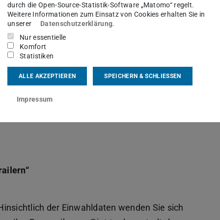
durch die Open-Source-Statistik-Software „Matomo“ regelt.
Weitere Informationen zum Einsatz von Cookies erhalten Sie in
unserer
Datenschutzerklärung
.
Nur essentielle
Komfort
Statistiken
ALLE AKZEPTIEREN
SPEICHERN & SCHLIESSEN
de Vorträge statt:
Impressum
Process-Based Model Predictive Control“
ailern“
insichtlich der Einwahldaten wenden Sie sich