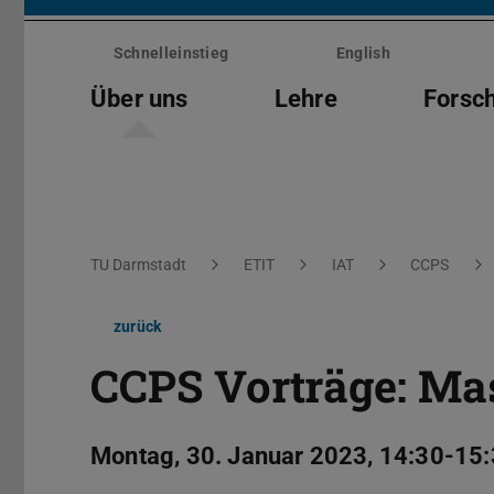
Menü
überspringen
Schnelleinstieg
English
Über uns
Lehre
Forsc
Sie befinden sich hier:
TU Darmstadt
ETIT
IAT
CCPS
zurück
CCPS Vorträge: Mas
Montag, 30. Januar 2023, 14:30-15